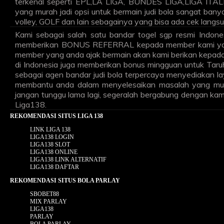
terkenal seperti EPL,LA LIGA, BUNDES LIGA,LIGA ITAL
yang murah jadi opsi untuk bermain judi bola sangat ban
volley, GOLF dan lain sebagainya yang bisa ada cek langs
Kami sebagai salah satu bandar togel sgp resmi Indon
memberikan BONUS REFERRAL kepada member kami yang
member yang anda ajak bermain akan kami berikan kepada
di Indonesia juga memberikan bonus mingguan untuk Taru
sebagai agen bandar judi bola terpercaya menyediakan la
membantu anda dalam menyelesaikan masalah yang mungk
jangan tunggu lama lagi, segeralah bergabung dengan kami 
Liga138.
REKOMENDASI SITUS LIGA 138
LINK LIGA 138
LIGA138 LOGIN
LIGA138 SLOT
LIGA138 ONLINE
LIGA138 LINK ALTERNATIF
LIGA138 DAFTAR
REKOMENDASI SITUS BOLA PARLAY
SBOBET88
MIX PARLAY
LIGA138
PARLAY
BOLA PARLAY