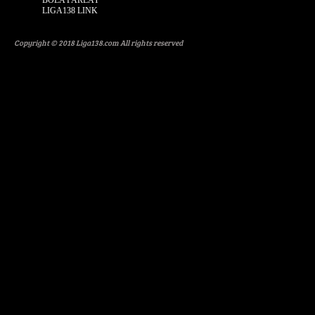
LIGA138 LINK
Copyright © 2018 Liga138.com All rights reserved