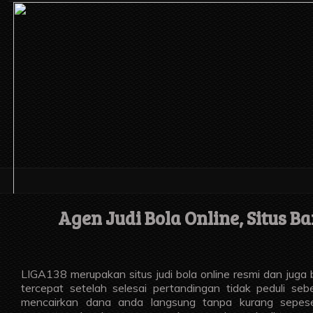
Agen Judi Bola Online, Situs 
LIGA138 merupakan situs judi bola online resmi dan juga
tercepat setelah selesai pertandingan tidak peduli 
mencairkan dana anda langsung tanpa kurang sepeser 