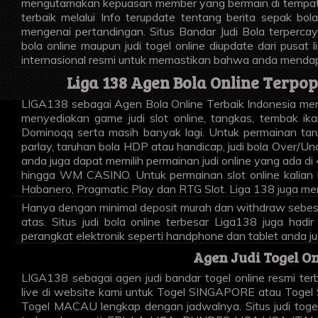
mengutamakan kepuasan member yang bermain di tempat ka
terbaik melalui Info terupdate tentang berita sepak bola
mengenai pertandingan. Situs Bandar Judi Bola terperca
bola online maupun judi togel online diupdate dari pus
internasional resmi untuk memastikan bahwa anda mendapa
Liga 138 Agen Bola Online Terpo
LIGA138 sebagai Agen Bola Online Terbaik Indonesia men
menyediakan game judi slot online, tangkas, tembak ikan
Dominoqq serta masih banyak lagi. Untuk permainan taru
parlay, taruhan bola HDP atau handicap, judi bola Over/Un
anda juga dapat memilih permainan judi online yang ada
hingga WM CASINO. Untuk permainan slot online kalian bis
Habanero, Pragmatic Play dan RTG Slot. Liga 138 juga me
Hanya dengan minimal deposit murah dan withdraw sebesa
atas. Situs judi bola online terbesar Liga138 juga ha
perangkat elektronik seperti handphone dan tablet anda j
Agen Judi Togel O
LIGA138 sebagai agen judi bandar togel online resmi te
live di website kami untuk Togel SINGAPORE atau Tog
Togel MACAU lengkap dengan jadwalnya. Situs judi togel o